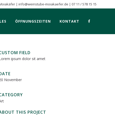
Moiakäfer |
info@weinstube-moiakaefer.de
|
07 11 / 578 15 15
LES
ÖFFNUNGSZEITEN
KONTAKT
CUSTOM FIELD
Lorem ipsum dolor sit amet
DATE
20 November
CATEGORY
Art
ABOUT THIS PROJECT