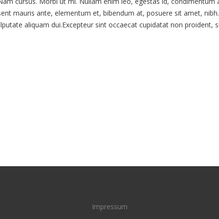
 Nam cursus. Morbi ut mi. Nullam enim leo, egestas id, condimentum a
ent mauris ante, elementum et, bibendum at, posuere sit amet, nibh.
ulputate aliquam dui.Excepteur sint occaecat cupidatat non proident, s
Impressum