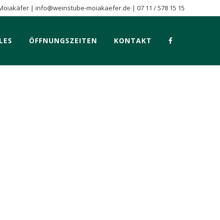
Moiakäfer |
info@weinstube-moiakaefer.de
|
07 11 / 578 15 15
LES
ÖFFNUNGSZEITEN
KONTAKT