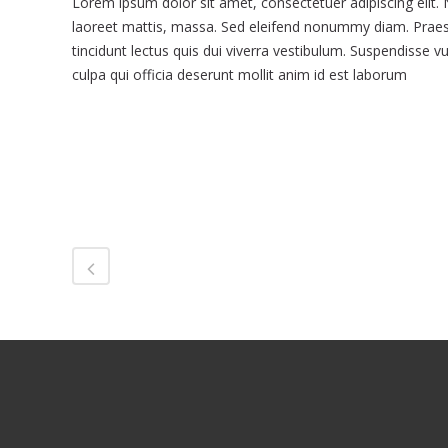
Lorem ipsum dolor sit amet, consectetuer adipiscing elit.
laoreet mattis, massa. Sed eleifend nonummy diam. Praes
tincidunt lectus quis dui viverra vestibulum. Suspendisse v
culpa qui officia deserunt mollit anim id est laborum